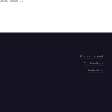
usherbrooke.ca
Gouvernement
Étudiant(e)s
Industriel