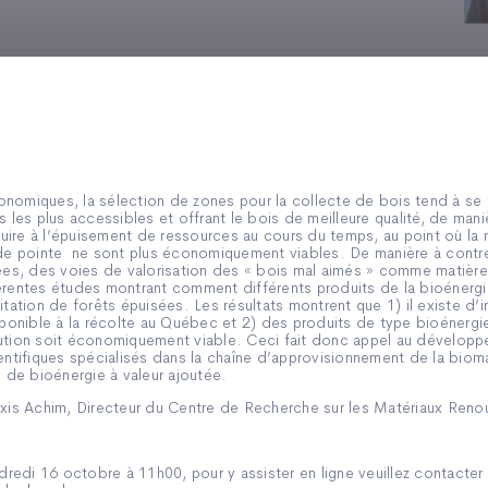
nomiques, la sélection de zones pour la collecte de bois tend à se 
s les plus accessibles et offrant le bois de meilleure qualité, de mani
ire à l’épuisement de ressources au cours du temps, au point où la 
e de pointe ne sont plus économiquement viables. De manière à contr
sées, des voies de valorisation des « bois mal aimés » comme matièr
érentes études montrant comment différents produits de la bioénergi
itation de forêts épuisées. Les résultats montrent que 1) il existe d
onible à la récolte au Québec et 2) des produits de type bioénergie
lution soit économiquement viable. Ceci fait donc appel au dévelop
ientifiques spécialisés dans la chaîne d’approvisionnement de la biom
de bioénergie à valeur ajoutée.
exis Achim, Directeur du Centre de Recherche sur les Matériaux Renouv
ndredi 16 octobre à 11h00, pour y assister en ligne veuillez contacter 