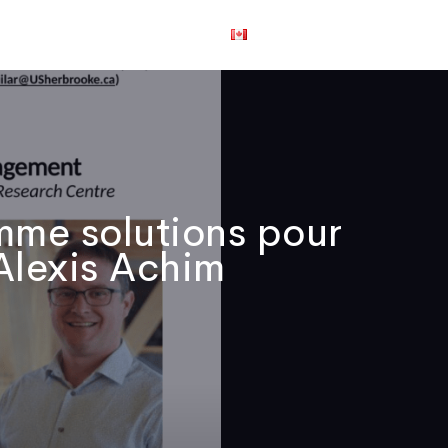
us joindre
English
mme solutions pour
 Alexis Achim