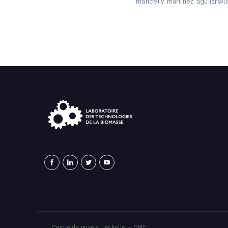
maricelly.martinez.aguilar@
Centre de mise à l’échelle – CME