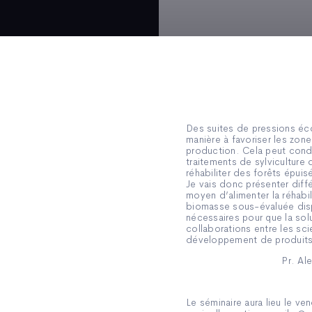
Des suites de pressions éco
manière à favoriser les zone
production. Cela peut condu
traitements de sylvicultur
réhabiliter des forêts épui
Je vais donc présenter diff
moyen d’alimenter la réhabil
biomasse sous-évaluée disp
nécessaires pour que la so
collaborations entre les sc
développement de produits 
Pr. Al
Le séminaire aura lieu le ve