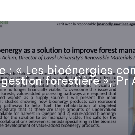
Qui sommes-nous
Publications
Actualités
Vidéos
No
e : « Les bioénergies co
 gestion forestière », Pr