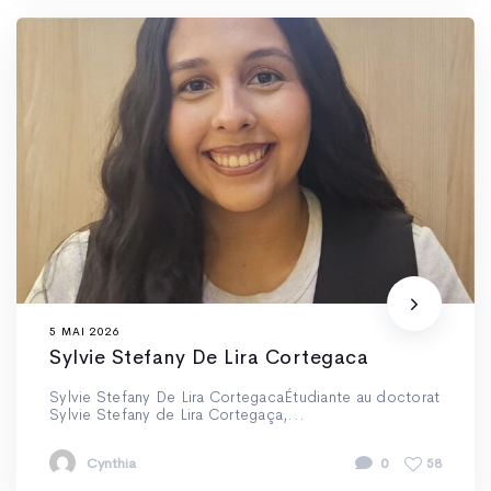
5 MAI 2026
Sylvie Stefany De Lira Cortegaca
Sylvie Stefany De Lira CortegacaÉtudiante au doctorat
Sylvie Stefany de Lira Cortegaça,...
Cynthia
0
58