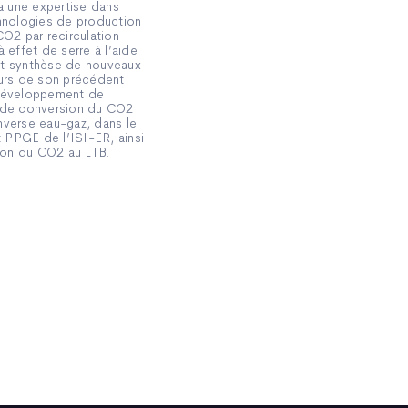
 a une expertise dans
chnologies de production
CO2 par recirculation
 effet de serre à l’aide
et synthèse de nouveaux
urs de son précédent
u développement de
s de conversion du CO2
nverse eau-gaz, dans le
 PPGE de l’ISI-ER, ainsi
sion du CO2 au LTB.