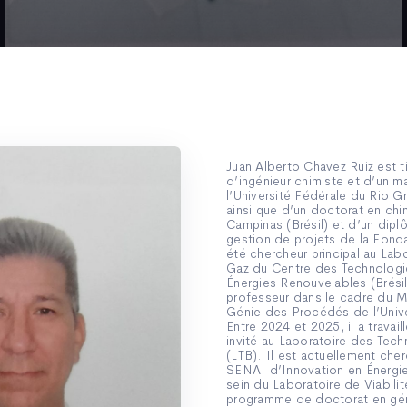
Juan Alberto Chavez Ruiz est t
d’ingénieur chimiste et d’un m
l’Université Fédérale du Rio G
ainsi que d’un doctorat en chi
Campinas (Brésil) et d’un dipl
gestion de projets de la Fonda
été chercheur principal au Lab
Gaz du Centre des Technologi
Énergies Renouvelables (Brésil
professeur dans le cadre du M
Génie des Procédés de l’Univer
Entre 2024 et 2025, il a trava
invité au Laboratoire des Tec
(LTB). Il est actuellement cherc
SENAI d’Innovation en Énergi
sein du Laboratoire de Viabilité
programme de doctorat en gén