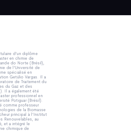
itulaire d’un diplôme
aster en chimie de
rande do Norte (Brésil),
mie de l’Université de
ôme spécialisé en
tion Getúlio Vargas. Il a
oratoire de Traitement du
es du Gaz et des
). Il a également été
aster professionnel en
sité Potiguar (Brésil).
illé comme professeur
hnologies de la Biomasse
heur principal à l’Institut
es Renouvelables, au
, et a intégré le
ie chimique de