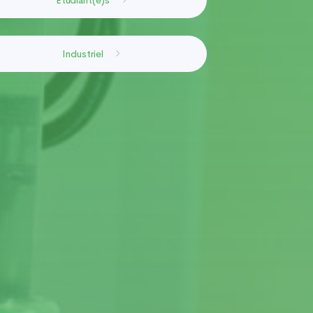
Étudiant(e)s
Industriel