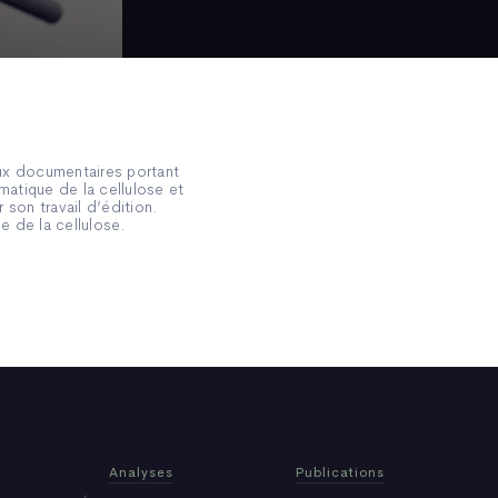
ux documentaires portant
matique de la cellulose et
 son travail d’édition.
e de la cellulose.
Analyses
Publications