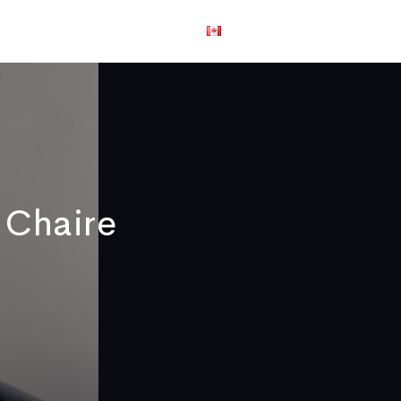
us joindre
English
 Chaire