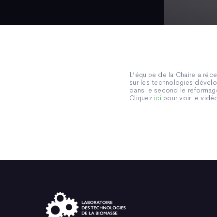
L’équipe de la Chaire a ré
sur les technologies dévelo
dans le second le reformage 
Cliquez
ici
pour voir le vidé