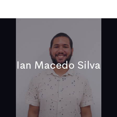
Qui sommes-nous
Publications
Actualités
Vidéos
No
Ian Macedo Silva