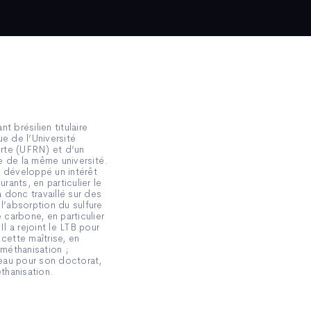
t brésilien titulaire
e de l’Université
rte (UFRN) et d’un
e de la même université.
a développé un intérêt
urants, en particulier le
a donc travaillé sur des
l’absorption du sulfure
carbone, en particulier
Il a rejoint le LTB pour
t cette maîtrise, en
ométhanisation ;
veau pour son doctorat,
éthanisation.