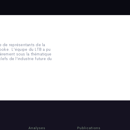
te de représentants de la
rooke. L’équipe du LTB a pu
ièrement sous la thématique
fs de l’industrie future du
Analyses
Publications