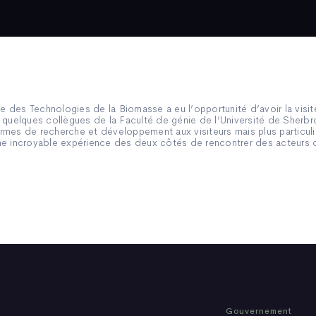
re des Technologies de la Biomasse a eu l’opportunité d’avoir la visi
 quelques collègues de la Faculté de génie de l’Université de Sherb
rmes de recherche et développement aux visiteurs mais plus particul
e incroyable expérience des deux côtés de rencontrer des acteurs cle
Gouvernement