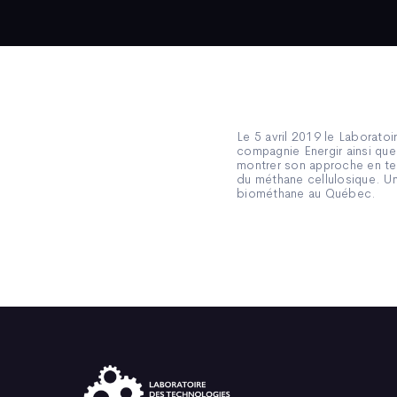
Le 5 avril 2019 le Laboratoi
compagnie Energir ainsi que
montrer son approche en te
du méthane cellulosique. Un
biométhane au Québec.