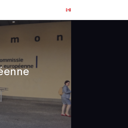
us joindre
English
péenne