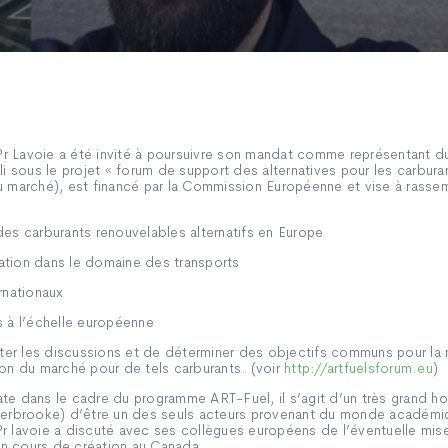
e Pr Lavoie a été invité à poursuivre son mandat comme représentant
li sous le projet « forum de support des alternatives pour les carbura
u marché), est financé par la Commission Européenne et vise à rasse
:
des carburants renouvelables alternatifs en Europe
ation dans le domaine des transports
rnationaux
s à l’échelle européenne
liter les discussions et de déterminer des objectifs communs pour la 
ion du marché pour de tels carburants. (voir
http://artfuelsforum.eu
)
te dans le cadre du programme ART-Fuel, il s’agit d’un très grand ho
Sherbrooke) d’être un des seuls acteurs provenant du monde académiq
r lavoie a discuté avec ses collègues européens de l’éventuelle mis
n cours de création au Canada.