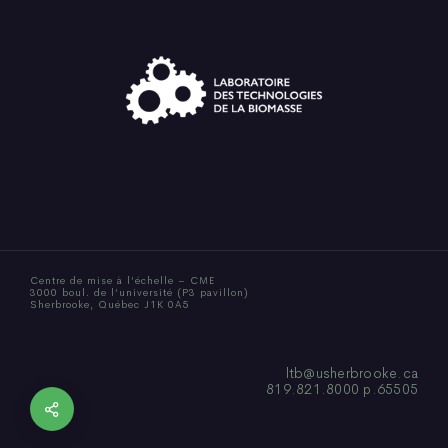
Centre de mise à l’échelle – CME
3000 boul. de l’université (P3 pavillon)
Sherbrooke, Québec J1K 0A5
ltb@usherbrooke.ca
819.821.8000 p.65505