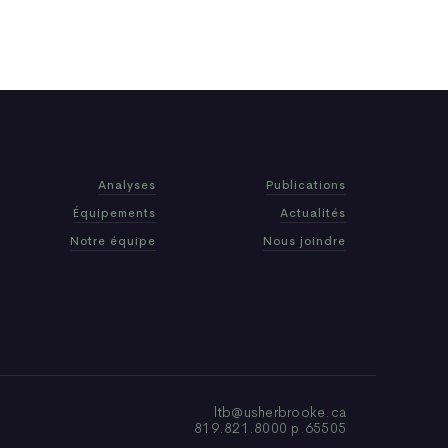
Analyses
Publications
Équipements
Actualités
Notre équipe
Nous joindre
ltb@usherbrooke.ca
819.821.8000 p.65505