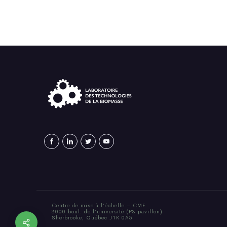
Centre de mise à l’échelle – CME
3000 boul. de l’université (P3 pavillon)
Sherbrooke, Québec J1K 0A5