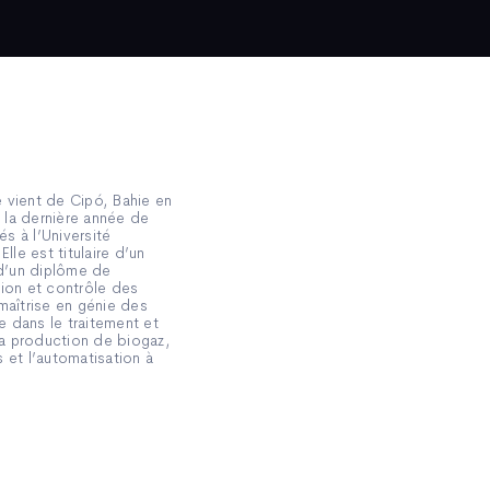
 vient de Cipó, Bahie en
n la dernière année de
s à l’Université
lle est titulaire d’un
 d’un diplôme de
tion et contrôle des
maîtrise en génie des
 dans le traitement et
 la production de biogaz,
 et l’automatisation à