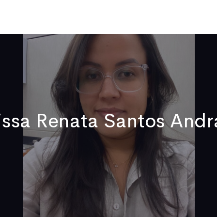
Qui sommes-nous
Publications
Actualités
Vidéos
No
issa Renata Santos And