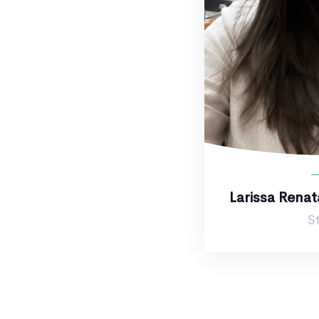
Larissa Rena
St