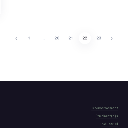
1
…
20
21
22
23
Gouvernement
Étudiant(e)s
Industriel