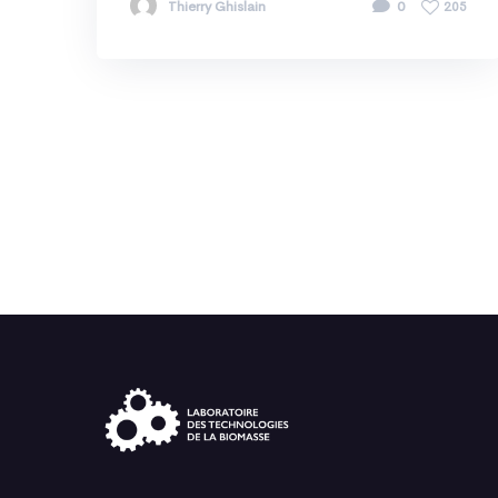
Thierry Ghislain
0
205