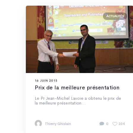
ACTUALITÉS
16 JUIN 2015
Prix de la meilleure présentation
Le Pr Jean-Michel Lavoie a obtenu le prix de
la meilleure présentation...
Thierry Ghislain
0
204