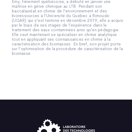
Emy, fièrement québécoise, a débuté en janvier une
maîtrise en génie chimique au LTB. Pendant son
baccalauréat en chimie de l’environnement et des
bioressources à l’Université du Québec à Rimouski
(UQAR) qui s’est terminé en décembre 2019, elle a acquis
par le biais de ses stages de l’expérience dans le
traitement des eaux contaminées ainsi qu’en pédagogie.
Elle veut maintenant se spécialiser en chimie analytique
tout en appliquant ses connaissances en chimie à la
caractérisation des biomasses. En bref, son projet porte
sur l’optimisation de la procédure de caractérisation de la
biomasse.