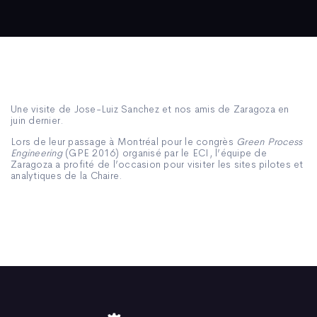
Une visite de Jose-Luiz Sanchez et nos amis de Zaragoza en
juin dernier.
Lors de leur passage à Montréal pour le congrès
Green Process
Engineering
(GPE 2016) organisé par le ECI, l’équipe de
Zaragoza a profité de l’occasion pour visiter les sites pilotes et
analytiques de la Chaire.