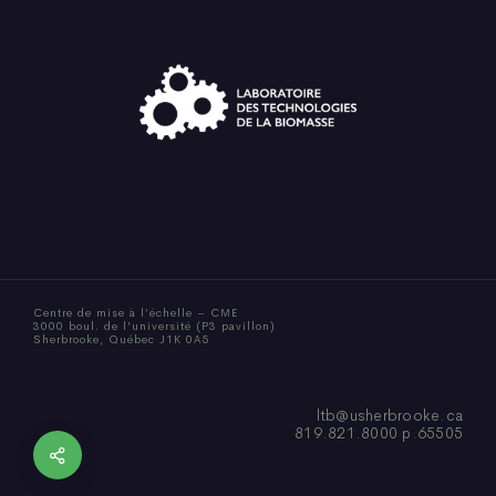
Centre de mise à l’échelle – CME
3000 boul. de l’université (P3 pavillon)
Sherbrooke, Québec J1K 0A5
ltb@usherbrooke.ca
819.821.8000 p.65505