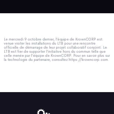
Le mercredi 9 octobre dernier, l’équipe de KrownCORP est
venue visiter les installations du LTB pour une rencontre
officielle de démarrage de leur projet collaboratif conjoint. Le
LTB est fier de supporter l’initiative hors du commun telle que
celle menée par l’équipe de KrownCORP. Pour en savoir plus sur
la technologie du partenaire, consultez https://krowncorp.com.