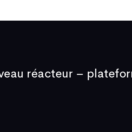
Qui sommes-nous
Publications
Actualités
Vidéos
No
eau réacteur – platefo