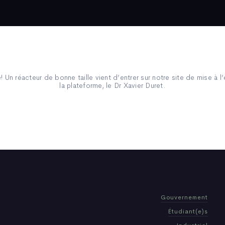
e! Un réacteur de bonne taille vient d’entrer sur notre site de mise à l
la plateforme, le Dr Xavier Duret.
Gouvernement
Étudiant(e)s