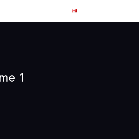
us joindre
English
rme 1