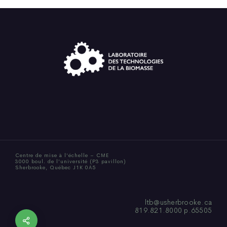
Centre de mise à l’échelle – CME
3000 boul. de l’université (P3 pavillon)
Sherbrooke, Québec J1K 0A5
ltb@usherbrooke.ca
819.821.8000 p.65505