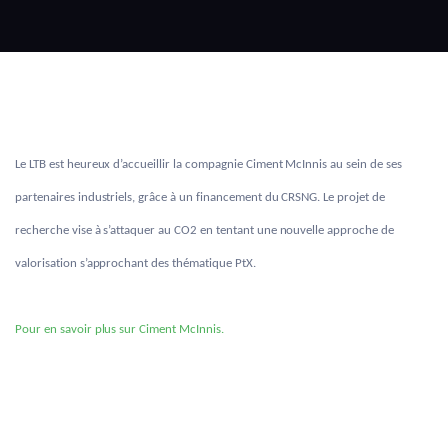
Le LTB est heureux d’accueillir la compagnie Ciment McInnis au sein de ses
partenaires industriels, grâce à un financement du CRSNG. Le projet de
recherche vise à s’attaquer au CO2 en tentant une nouvelle approche de
valorisation s’approchant des thématique PtX.
Pour en savoir plus sur Ciment McInnis.