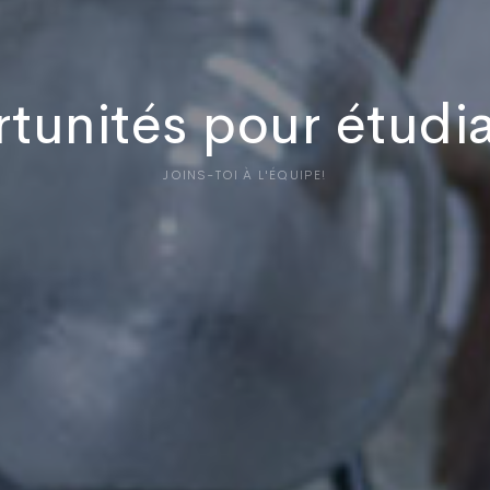
tunités pour étudia
JOINS-TOI À L'ÉQUIPE!