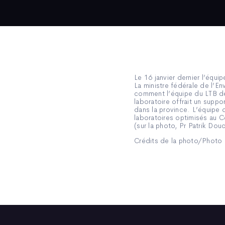
Le 16 janvier dernier l’équi
La ministre fédérale de l’E
comment l’équipe du LTB dé
laboratoire offrait un supp
dans la province. L’équipe 
laboratoires optimisés au C
(sur la photo, Pr Patrik D
Crédits de la photo/Photo 