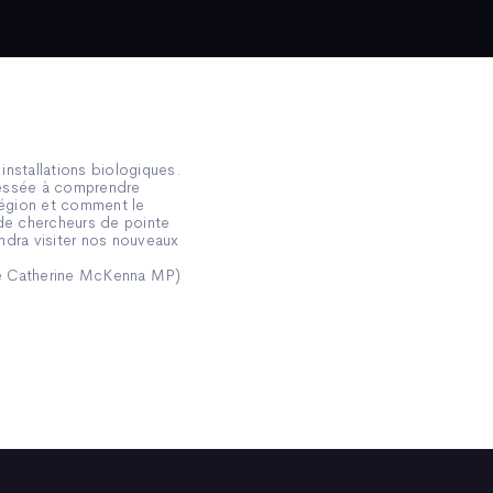
installations biologiques.
éressée à comprendre
région et comment le
 de chercheurs de pointe
endra visiter nos nouveaux
ble Catherine McKenna MP)