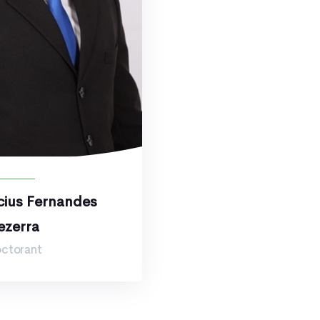
cius Fernandes
ezerra
ctorant