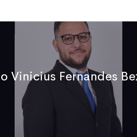
Qui sommes-nous
Publications
Actualités
Vidéos
No
o Vinicius Fernandes Be