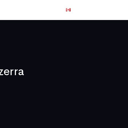
us joindre
English
zerra