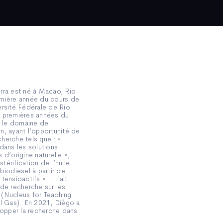
rra est né à Macao, Rio
rnière année du cours de
ersité Fédérale de Rio
 premières années du
c le domaine de
on, ayant l’opportunité de
cherche tels que : «
dans les solutions
d’origine naturelle »,
stérification de l’huile
biodiesel à partir de
ensioactifs ». Il fait
de recherche sur les
(Nucleus for Teaching
al Gas). En 2021, Diêgo a
lopper la recherche dans