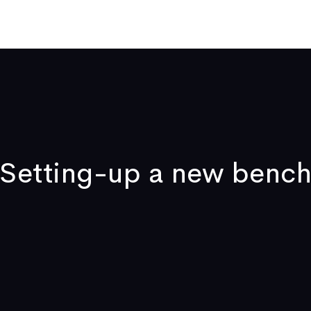
ome
Who We Are
Publications
News
Video
Contact
Setting-up a new benc