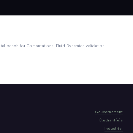
tal bench for Computational Fluid Dynamics validation.
Gouvernement
Étudiant(e)s
Industriel